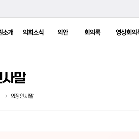
원소개
의회소식
의안
회의록
영상회의
인사말
의장인사말