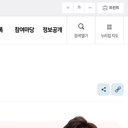
가
프린트
록
참여마당
정보공개
검색 열기
누리집 지도