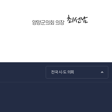
양양군의회 의장
전국 시·도 의회