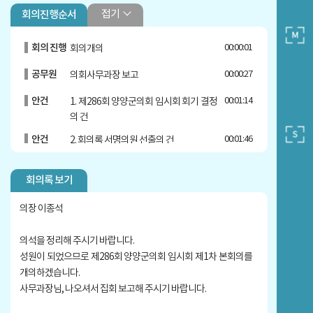
접기
회의진행순서
회의 진행
00:00:01
회의개의
공무원
00:00:27
의회사무과장 보고
안건
00:01:14
1. 제286회 양양군의회 임시회 회기 결정
의 건
안건
00:01:46
2. 회의록 서명의원 선출의 건
안건
00:02:09
3. 양양군 비행안전구역 내 고도 제한 완
회의록 보기
화 및 헬기 소음피해 저감 촉구 건의문 채
택의 건
의장 이종석
의원
00:02:44
이명숙 의원 건의문 낭독
의석을 정리해 주시기 바랍니다.
안건
00:07:08
4. 한국수산자원공단 강원본부 신설 및 양
성원이 되었으므로 제286회 양양군의회 임시회 제1차 본회의를
양군 유치 건의문 채택의 건
개의하겠습니다.
의원
00:07:41
오세만 의원 건의문 낭독
사무과장님, 나오셔서 집회 보고해 주시기 바랍니다.
안건
00:14:49
5. 현남면 남애리 생활 터전 상실 주민 및