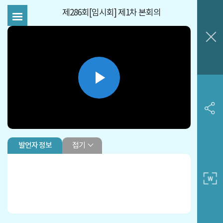
제286회[임시회] 제1차 본회의
Play
Video
접기
발언자 정보