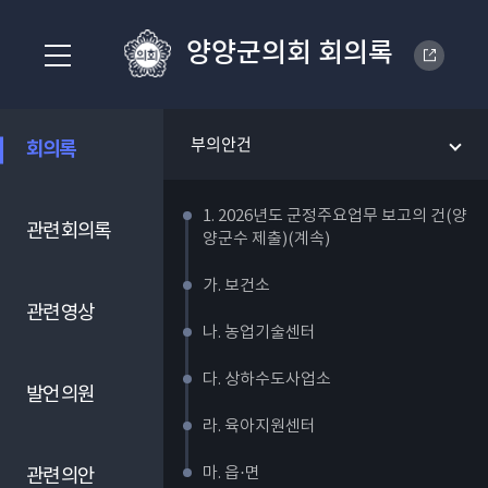
양양군의회 회의록
부의안건
회의록
1. 2026년도 군정주요업무 보고의 건(양
관련 회의록
양군수 제출)(계속)
가. 보건소
관련 영상
나. 농업기술센터
다. 상하수도사업소
발언 의원
라. 육아지원센터
마. 읍·면
관련 의안