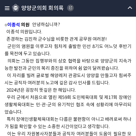
양양군의회 회의록
○군정질문(이종석 의원)
(10시37분)
○
이종석
의원
안녕하십니까?
이종석 의원입니다.
존경하는 김진하 군수님을 비롯한 관계 공무원 여러분!
군민의 염원을 이루고자 힘차게 출발한 민선 8기도 어느덧 후반기
를 목전에 두고 있습니다.
의회는 그동안 집행부와의 상호 협력을 바탕으로 양양군의 지속가
능한 발전과 군민의 복리 증진을 위하여 쉼 없이 달려왔습니다.
이 자리를 빌려 글로벌 해양레저 관광도시 양양을 만들고자 힘써주
시는 공직자 여러분의 노고에 깊은 감사 인사를 드립니다.
2024년은 굉장히 뜻깊은 한 해입니다.
우리 군에서 처음으로 열린 제59회 도민체육대회 및 제17회 장애인
생활체육대회는 민·관·군의 유기적인 협조 속에 성황리에 마무리되
었습니다.
특히 장애인생활체육대회는 다름은 불편함이 아니고 배려로써 하나
가 됨을 확인할 수 있는 소중한 시간이었다고 생각합니다.
이는 우리 자원봉사자분들과 공직자 여러분들이 도움이 필요한 모