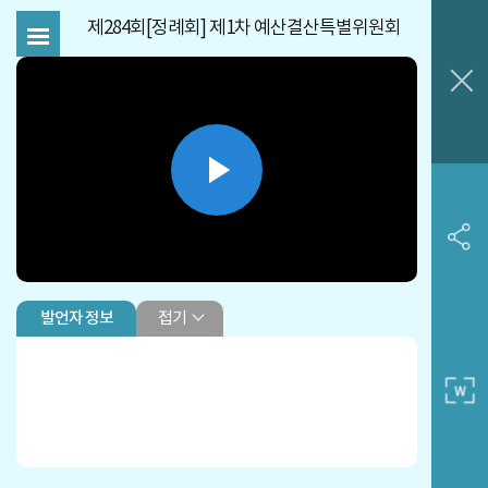
제284회[정례회] 제1차 예산결산특별위원회
Play
Video
접기
발언자 정보