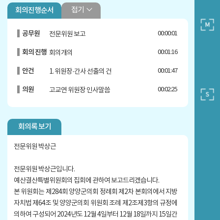
접기
회의진행순서
공무원
00:00:01
전문위원 보고
회의 진행
00:01:16
회의개의
안건
00:01:47
1. 위원장·간사 선출의 건
의원
00:02:25
고교연 위원장 인사말씀
의원
00:04:08
최선남 간사 인사말씀
회의록 보기
안건
00:04:36
2. 회기결정의 건
안건
00:05:03
3. 2025년도 기금운용계획안
전문위원 박상근
제안설명
00:05:33
기획감사실장 제안설명
전문위원 박상근입니다.
예산결산특별위원회의 집회에 관하여 보고드리겠습니다.
의원
00:17:49
박봉균 위원 질의답변
본 위원회는 제284회 양양군의회 정례회 제2차 본회의에서 지방
의원
00:18:51
최선남 위원 질의답변
자치법 제64조 및 양양군의회 위원회 조례 제2조제3항의 규정에
의하여 구성되어 2024년도 12월 4일부터 12월 18일까지 15일간