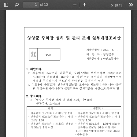
of 12
✕ 닫기
Toggle
Find
Zoom
Zoom
Too
Sidebar
Out
In
양양군
주차장
설치
및
관리
조례
일부개정조례안
:
2024.
6.
.
제출연월일 
의안
:
제  
안  
자 
양양군수
번호
:
제안설명자 
안전교통과장
1.
제안이유
공동주
택
,
오피스텔
○
전용면적
85
㎡
초
과
의
부설주차장
설치기준은
“
세대
(
실
)
전용면적
50
㎡
당
1
대
이상
”
으로
획
일적인
산정방법으로
세대당
주차대수가
과도하게
산정되는
문제
점
이
있음
.
○
“
1.5
대에
세대
(
실
)
당
전용면적
85
㎡
를
초
과하는
85
㎡
당
1
대를
더
한
대수
”
로
적정하게
주차대수가
산정되도
록
설치기준을
개선
·
보안하고자
함
2.
주요내용
○
「
양양군
주차장
설치
및
관리
조례
」
[
별표
2]
-
공동주
택
,
오피스텔
현행
개정
(
안
)
-
전용면적
60
㎡
이하
:
세대
(
실
)
당
1
대
-
전용면적
60
㎡
이하
:
세대
(
실
)
당
1
대
-
전용면적
60
㎡
초
과
~85
㎡
이하
:
세대
-
전용면적
60
㎡
초
과
~85
㎡
이하
:
세대
(
실
)
당
1.5
대
(
실
)
당
1.5
대
-
전용면적
85
㎡
초
과
:
세대
(
실
)
전용면
-
전용면적
85
㎡
초
과
:
1.5
대에
85
㎡
를
적
50
㎡
당
1
대
이상
초
과하는
85
㎡
당
1
대를
더
한
대수
[1.5
+{
(
전용면적
/
세대
(
실
)
수
)-85
㎡
}
/85
㎡
]
×
세대
(
실
)
수