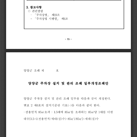
3.
참고사항
○
관련법
령
-
「
주차장법
」
제
19
조
-
「
주차장법
시행
령
」
제
6
조
-
73
-
양양군
조례
제
호
양양군
주차장
설치
및
관리
조례
일부개정조례안
양양군
주차장
설치
및
관리
조례
일부를
다음과
같이
개정한다
.
별표
2
제
6
호의
설치기준란
기호
(-)
를
다음과
같이
한다
.
-
전용면적
85
㎡
초
과
:
1.5
대에
85
㎡
를
초
과하는
85
㎡
당
1
대를
더
한
대수
[1.5
+{
(
전용면적
/
세대
(
실
)
수
)-85
㎡
}
/85
㎡
]
×
세대
(
실
)
수