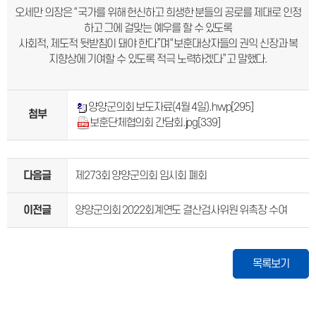
오세만 의장은 “국가를 위해 헌신하고 희생한 분들의 공로를 제대로 인정
하고 그에 걸맞는 예우를 할 수 있도록
사회적, 제도적 뒷받침이 돼야 한다”며“보훈대상자들의 권익 신장과 복
지향상에 기여할 수 있도록 적극 노력하겠다”고 말했다.
양양군의회 보도자료(4월 4일).hwp
[295]
첨부
보훈단체협의회 간담회.jpg
[339]
다음글
제273회 양양군의회 임시회 폐회
이전글
양양군의회 2022회계연도 결산검사위원 위촉장 수여
목록보기