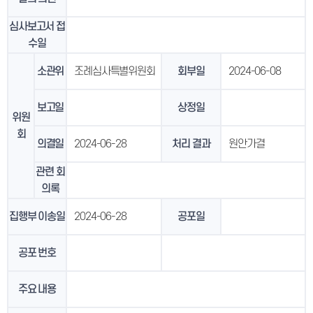
심사보고서 접
수일
소관위
조례심사특별위원회
회부일
2024-06-08
보고일
상정일
위원
회
의결일
2024-06-28
처리 결과
원안가결
관련 회
의록
집행부 이송일
2024-06-28
공포일
공포 번호
주요 내용