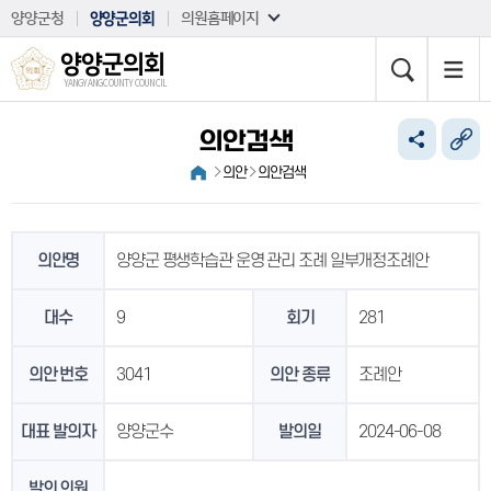
본문바로가기
양양군청
양양군의회
의원홈페이지
양양군의회
YANGYANG COUNTY COUNCIL
의안검색
의안
의안검색
의안명
양양군 평생학습관 운영 관리 조례 일부개정조례안
대수
9
회기
281
의안 번호
3041
의안 종류
조례안
대표 발의자
양양군수
발의일
2024-06-08
발의 의원